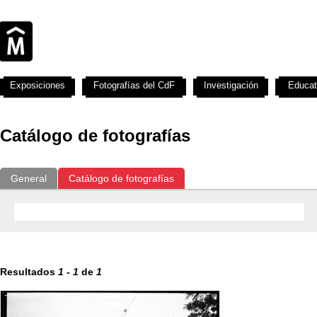
Exposiciones
Fotografías del CdF
Investigación
Educat
Catálogo de fotografías
General
Catálogo de fotografías
Resultados
1
-
1
de
1