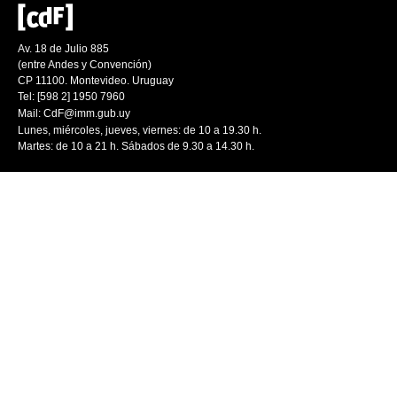
Av. 18 de Julio 885
(entre Andes y Convención)
CP 11100. Montevideo. Uruguay
Tel: [598 2] 1950 7960
Mail:
CdF@imm.gub.uy
Lunes, miércoles, jueves, viernes: de 10 a 19.30 h.
Martes: de 10 a 21 h. Sábados de 9.30 a 14.30 h.