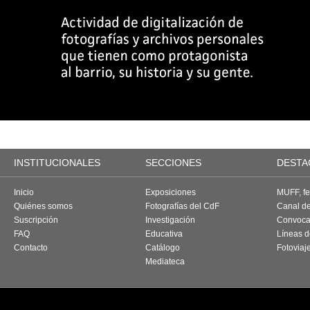
INSTITUCIONALES
SECCIONES
DESTA
Inicio
Exposiciones
MUFF, fes
Quiénes somos
Fotografías del CdF
Canal d
Suscripción
Investigación
Convoca
FAQ
Educativa
Líneas d
Contacto
Catálogo
Fotoviaj
Mediateca