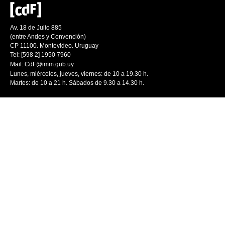
Av. 18 de Julio 885
(entre Andes y Convención)
CP 11100. Montevideo. Uruguay
Tel: [598 2] 1950 7960
Mail:
CdF@imm.gub.uy
Lunes, miércoles, jueves, viernes: de 10 a 19.30 h.
Martes: de 10 a 21 h. Sábados de 9.30 a 14.30 h.