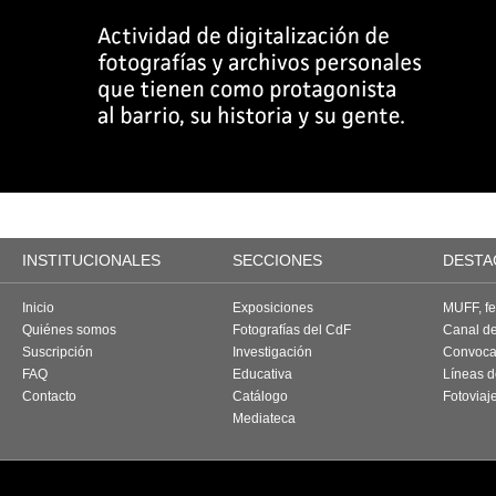
INSTITUCIONALES
SECCIONES
DESTA
Inicio
Exposiciones
MUFF, fes
Quiénes somos
Fotografías del CdF
Canal d
Suscripción
Investigación
Convoca
FAQ
Educativa
Líneas d
Contacto
Catálogo
Fotoviaj
Mediateca