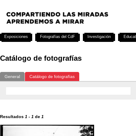
Exposiciones
Fotografías del CdF
Investigación
Educat
Catálogo de fotografías
General
Catálogo de fotografías
Resultados
1
-
1
de
1