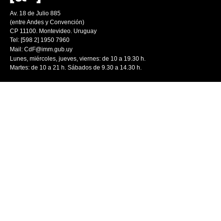
Av. 18 de Julio 885
(entre Andes y Convención)
CP 11100. Montevideo. Uruguay
Tel: [598 2] 1950 7960
Mail:
CdF@imm.gub.uy
Lunes, miércoles, jueves, viernes: de 10 a 19.30 h.
Martes: de 10 a 21 h. Sábados de 9.30 a 14.30 h.