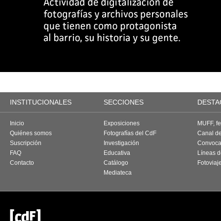
INSTITUCIONALES
SECCIONES
DESTA
Inicio
Exposiciones
MUFF, fes
Quiénes somos
Fotografías del CdF
Canal d
Suscripción
Investigación
Convoca
FAQ
Educativa
Líneas d
Contacto
Catálogo
Fotoviaj
Mediateca