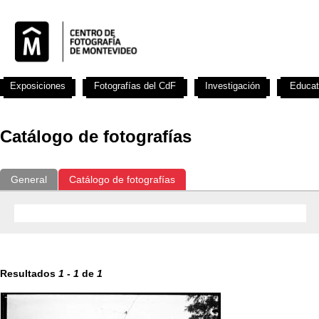
Exposiciones
Fotografías del CdF
Investigación
Educat
Catálogo de fotografías
General
Catálogo de fotografías
Resultados
1
-
1
de
1