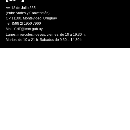
Av. 18 de Julio 885
(entre Andes y Convención)
CP 11100. Montevideo. Uruguay
Tel: [598 2] 1950 7960
Mail:
CdF@imm.gub.uy
Lunes, miércoles, jueves, viernes: de 10 a 19.30 h.
Martes: de 10 a 21 h. Sábados de 9.30 a 14.30 h.