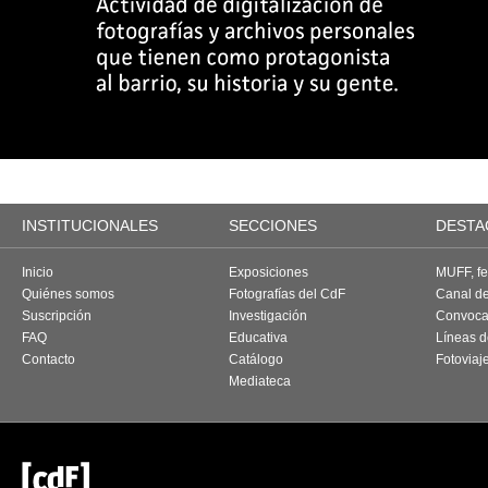
INSTITUCIONALES
SECCIONES
DESTA
Inicio
Exposiciones
MUFF, fes
Quiénes somos
Fotografías del CdF
Canal d
Suscripción
Investigación
Convoca
FAQ
Educativa
Líneas d
Contacto
Catálogo
Fotoviaj
Mediateca