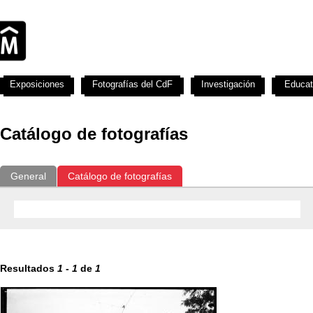
Exposiciones
Fotografías del CdF
Investigación
Educat
Catálogo de fotografías
General
Catálogo de fotografías
Resultados
1
-
1
de
1