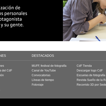
NES
DESTACADOS
nes
MUFF, festival de fotografía
CdF Tienda
as del CdF
Canal de YouTube
Descargar logo CdF
ión
Convocatorias
Escuelas de fotografía
Líneas de tiempo
Revista Sueño de la 
Fotoviaje
Recorrido 3D por Sed
a