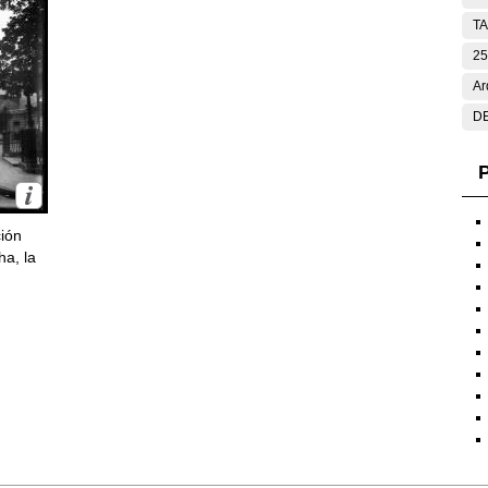
T
25
Ar
DE
P
ción
ha, la