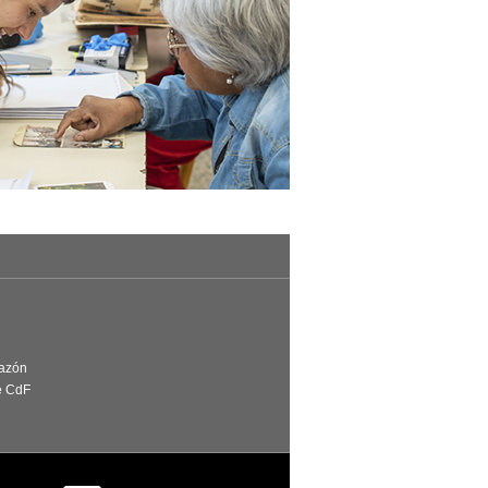
Razón
e CdF