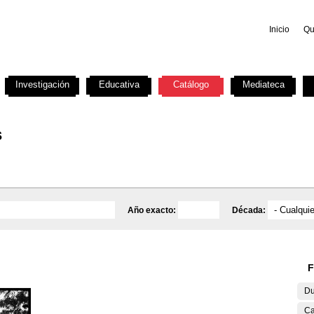
Inicio
Qu
Investigación
Educativa
Catálogo
Mediateca
s
Año exacto:
Década:
F
Du
Ca