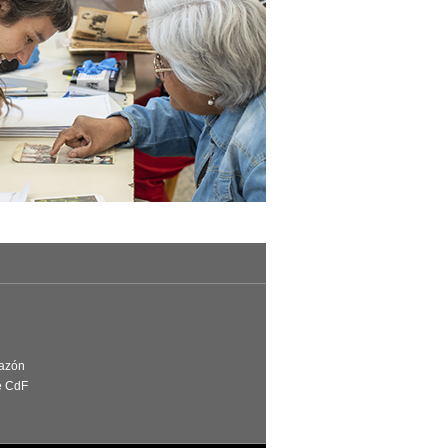
Razón
e CdF