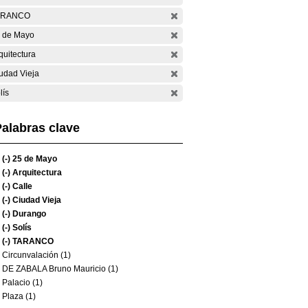
ARANCO
 de Mayo
quitectura
udad Vieja
lís
alabras clave
(-)
25 de Mayo
(-)
Arquitectura
(-)
Calle
(-)
Ciudad Vieja
(-)
Durango
(-)
Solís
(-)
TARANCO
Circunvalación (1)
DE ZABALA Bruno Mauricio (1)
Palacio (1)
Plaza (1)