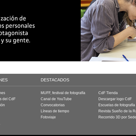
NES
DESTACADOS
nes
MUFF, festival de fotografía
CdF Tienda
as del CdF
Canal de YouTube
Descargar logo CdF
ión
Convocatorias
Escuelas de fotografía
Líneas de tiempo
Revista Sueño de la 
Fotoviaje
Recorrido 3D por Sed
a