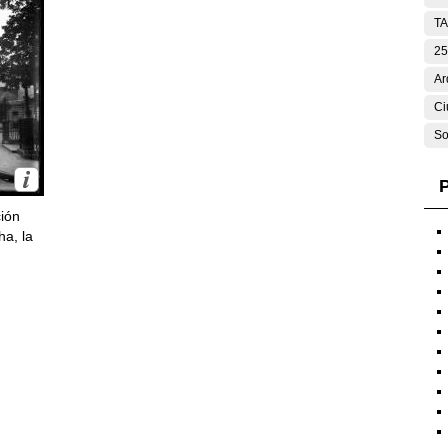
T
25
Ar
Ci
So
P
ción
ha, la