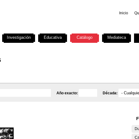
Inicio
Qu
Investigación
Educativa
Catálogo
Mediateca
s
Año exacto:
Década:
F
Du
Ca