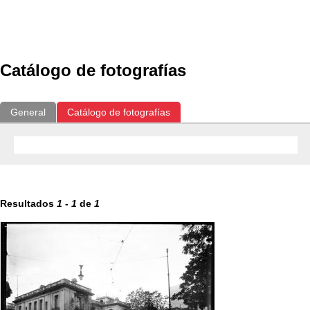
Exposiciones
Fotografías del CdF
Investigación
Educat
Catálogo de fotografías
General
Catálogo de fotografías
Resultados
1
-
1
de
1