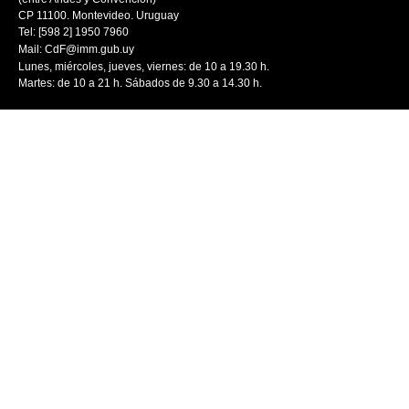
CP 11100. Montevideo. Uruguay
Tel: [598 2] 1950 7960
Mail:
CdF@imm.gub.uy
Lunes, miércoles, jueves, viernes: de 10 a 19.30 h.
Martes: de 10 a 21 h. Sábados de 9.30 a 14.30 h.