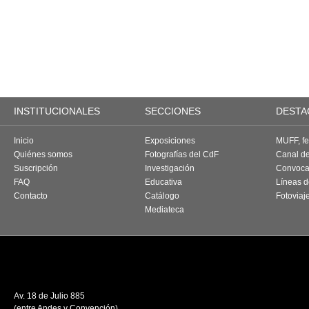
INSTITUCIONALES
SECCIONES
DESTA
Inicio
Exposiciones
MUFF, fes
Quiénes somos
Fotografías del CdF
Canal d
Suscripción
Investigación
Convoca
FAQ
Educativa
Líneas d
Contacto
Catálogo
Fotoviaj
Mediateca
Av. 18 de Julio 885
(entre Andes y Convención)