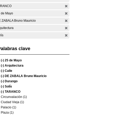
ARANCO
 de Mayo
 ZABALA Bruno Mauricio
quitectura
lís
alabras clave
(-)
25 de Mayo
(-)
Arquitectura
(-)
Calle
(-)
DE ZABALA Bruno Mauricio
(-)
Durango
(-)
Solís
(-)
TARANCO
Circunvalación (1)
Ciudad Vieja (1)
Palacio (1)
Plaza (1)