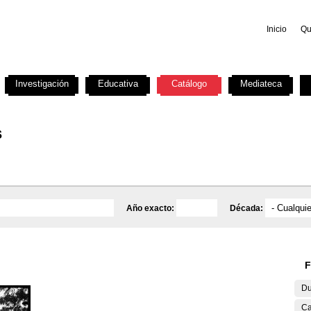
Inicio
Qu
Investigación
Educativa
Catálogo
Mediateca
s
Año exacto:
Década:
F
Du
Ca