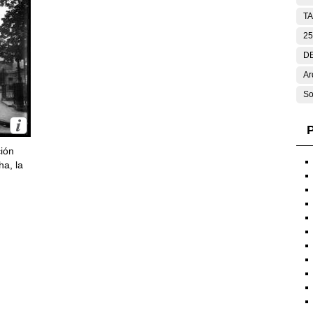
T
25
DE
Ar
So
P
ción
ha, la