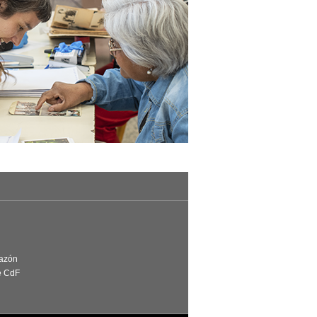
Razón
e CdF