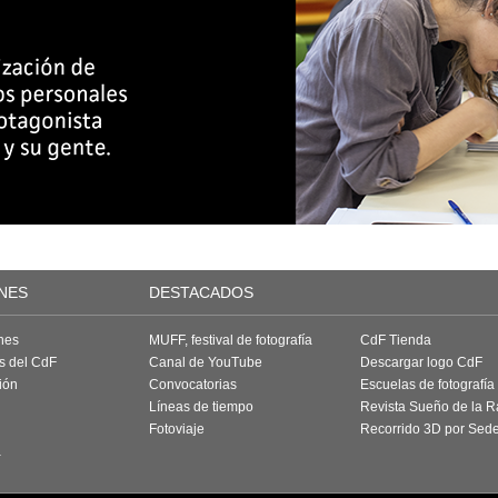
NES
DESTACADOS
nes
MUFF, festival de fotografía
CdF Tienda
as del CdF
Canal de YouTube
Descargar logo CdF
ión
Convocatorias
Escuelas de fotografía
Líneas de tiempo
Revista Sueño de la 
Fotoviaje
Recorrido 3D por Sed
a