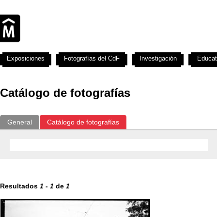
Exposiciones
Fotografías del CdF
Investigación
Educat
Catálogo de fotografías
General
Catálogo de fotografías
Resultados
1
-
1
de
1