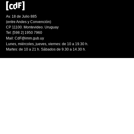
Av. 18 de Julio 885
(entre Andes y Convención)
CP 11100. Montevideo. Uruguay
Tel: [598 2] 1950 7960
Mail:
CdF@imm.gub.uy
Lunes, miércoles, jueves, viernes: de 10 a 19.30 h.
Martes: de 10 a 21 h. Sábados de 9.30 a 14.30 h.