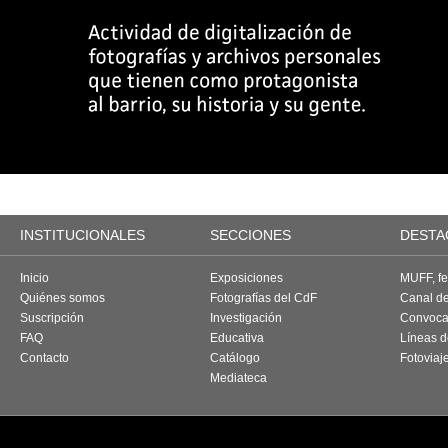
INSTITUCIONALES
SECCIONES
DESTA
Inicio
Exposiciones
MUFF, fes
Quiénes somos
Fotografías del CdF
Canal d
Suscripción
Investigación
Convoca
FAQ
Educativa
Líneas d
Contacto
Catálogo
Fotoviaj
Mediateca