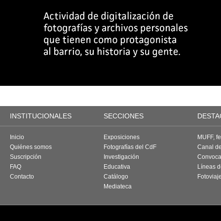
INSTITUCIONALES
SECCIONES
DESTA
Inicio
Exposiciones
MUFF, fes
Quiénes somos
Fotografías del CdF
Canal d
Suscripción
Investigación
Convoca
FAQ
Educativa
Líneas d
Contacto
Catálogo
Fotoviaj
Mediateca