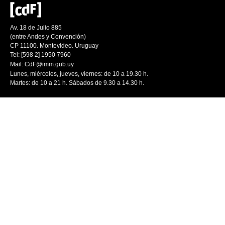
Av. 18 de Julio 885
(entre Andes y Convención)
CP 11100. Montevideo. Uruguay
Tel: [598 2] 1950 7960
Mail:
CdF@imm.gub.uy
Lunes, miércoles, jueves, viernes: de 10 a 19.30 h.
Martes: de 10 a 21 h. Sábados de 9.30 a 14.30 h.