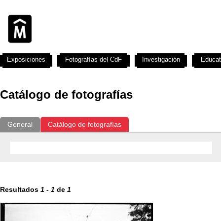
Exposiciones
Fotografías del CdF
Investigación
Educat
Catálogo de fotografías
General
Catálogo de fotografías
Resultados
1
-
1
de
1