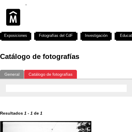
Exposiciones
Fotografías del CdF
Investigación
Educat
Catálogo de fotografías
General
Catálogo de fotografías
Resultados
1
-
1
de
1