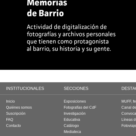
INSTITUCIONALES
SECCIONES
DESTA
Inicio
Exposiciones
MUFF, fes
Quiénes somos
Fotografías del CdF
Canal d
Suscripción
Investigación
Convoca
FAQ
Educativa
Líneas d
Contacto
Catálogo
Fotoviaj
Mediateca