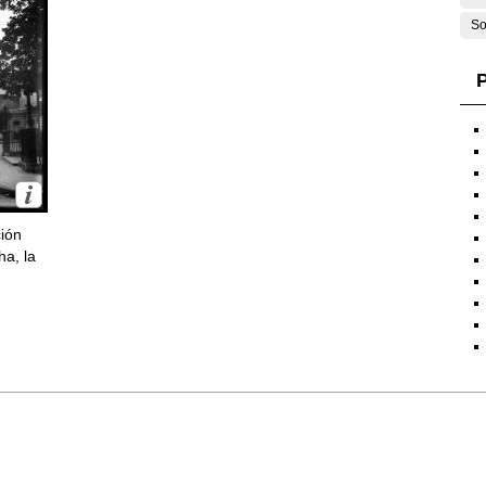
So
P
ción
ha, la