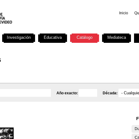
Inicio
Qu
Investigación
Educativa
Catálogo
Mediateca
s
Año exacto:
Década:
F
Du
Ca