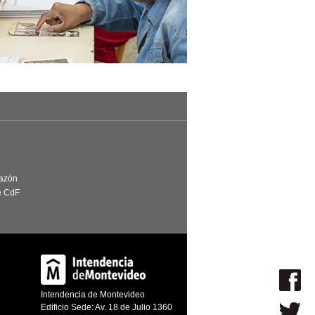
Razón
e CdF
Intendencia de Montevideo
Edificio Sede: Av. 18 de Julio 1360