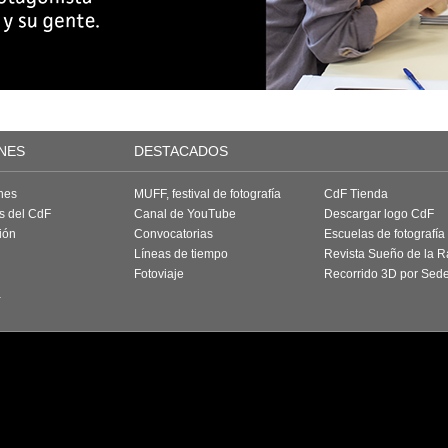
NES
DESTACADOS
nes
MUFF, festival de fotografía
CdF Tienda
as del CdF
Canal de YouTube
Descargar logo CdF
ión
Convocatorias
Escuelas de fotografía
Líneas de tiempo
Revista Sueño de la 
Fotoviaje
Recorrido 3D por Sed
a