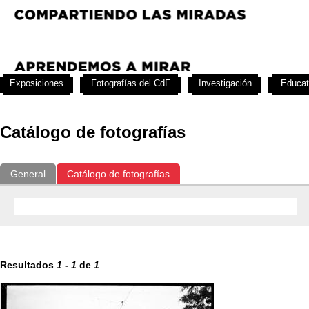
Exposiciones
Fotografías del CdF
Investigación
Educat
Catálogo de fotografías
General
Catálogo de fotografías
Resultados
1
-
1
de
1