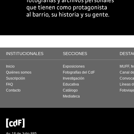
INSTITUCIONALES
SECCIONES
DESTA
Inicio
Exposiciones
MUFF, fes
Quiénes somos
Fotografías del CdF
Canal d
Suscripción
Investigación
Convoca
FAQ
Educativa
Líneas d
Contacto
Catálogo
Fotoviaj
Mediateca
Av. 18 de Julio 885