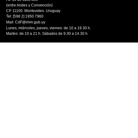
(entre Andes y Convención)
CP 11100. Montevideo. Uruguay
Tel: [598 2] 1950 7960
Mail:
CdF@imm.gub.uy
Lunes, miércoles, jueves, viernes: de 10 a 19.30 h.
Martes: de 10 a 21 h. Sábados de 9.30 a 14.30 h.