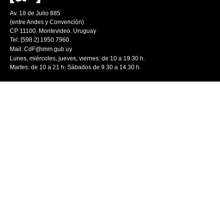
Av. 18 de Julio 885
(entre Andes y Convención)
CP 11100. Montevideo. Uruguay
Tel: [598 2] 1950 7960
Mail:
CdF@imm.gub.uy
Lunes, miércoles, jueves, viernes: de 10 a 19.30 h.
Martes: de 10 a 21 h. Sábados de 9.30 a 14.30 h.