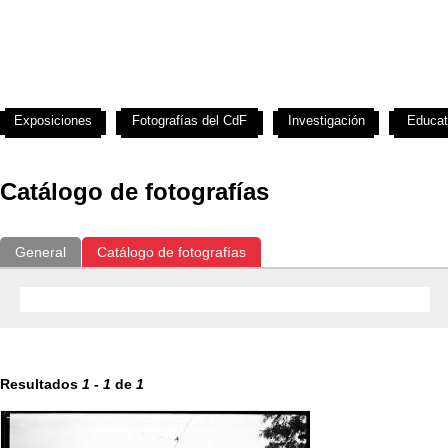
Exposiciones
Fotografías del CdF
Investigación
Educat
Catálogo de fotografías
General
Catálogo de fotografías
Resultados
1
-
1
de
1