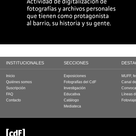
INSTITUCIONALES
SECCIONES
DESTA
Inicio
Exposiciones
MUFF, fes
Quiénes somos
Fotografías del CdF
Canal d
Suscripción
Investigación
Convoca
FAQ
Educativa
Líneas d
Contacto
Catálogo
Fotoviaj
Mediateca