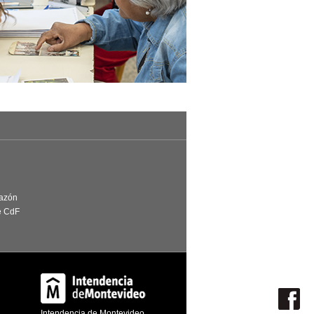
Razón
e CdF
Intendencia de Montevideo