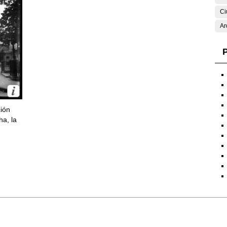
Ci
Ar
P
ción
ha, la