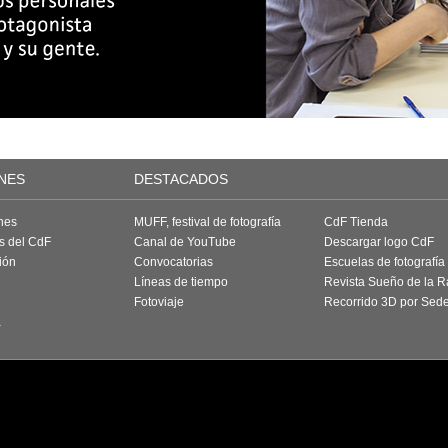
NES
DESTACADOS
nes
MUFF, festival de fotografía
CdF Tienda
as del CdF
Canal de YouTube
Descargar logo CdF
ión
Convocatorias
Escuelas de fotografía
Líneas de tiempo
Revista Sueño de la 
Fotoviaje
Recorrido 3D por Sed
a