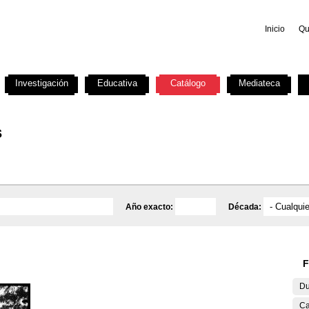
Inicio
Qu
Investigación
Educativa
Catálogo
Mediateca
s
Año exacto:
Década:
F
Du
Ca