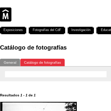
Exposiciones
Fotografías del CdF
Investigación
Educat
Catálogo de fotografías
General
Catálogo de fotografías
Resultados
1
-
1
de
1