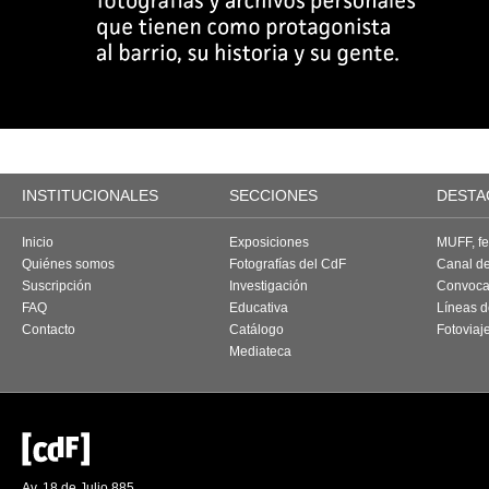
INSTITUCIONALES
SECCIONES
DESTA
Inicio
Exposiciones
MUFF, fes
Quiénes somos
Fotografías del CdF
Canal d
Suscripción
Investigación
Convoca
FAQ
Educativa
Líneas d
Contacto
Catálogo
Fotoviaj
Mediateca
Av. 18 de Julio 885