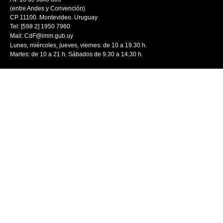
(entre Andes y Convención)
CP 11100. Montevideo. Uruguay
Tel: [598 2] 1950 7960
Mail:
CdF@imm.gub.uy
Lunes, miércoles, jueves, viernes: de 10 a 19.30 h.
Martes: de 10 a 21 h. Sábados de 9.30 a 14.30 h.