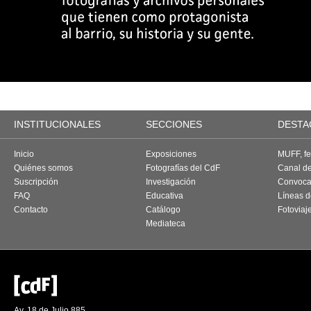
INSTITUCIONALES
SECCIONES
DESTA
Inicio
Exposiciones
MUFF, fes
Quiénes somos
Fotografías del CdF
Canal d
Suscripción
Investigación
Convoca
FAQ
Educativa
Líneas d
Contacto
Catálogo
Fotoviaj
Mediateca
Av. 18 de Julio 885