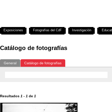
Exposiciones
Fotografías del CdF
Investigación
Educat
Catálogo de fotografías
General
Catálogo de fotografías
Resultados
1
-
1
de
1