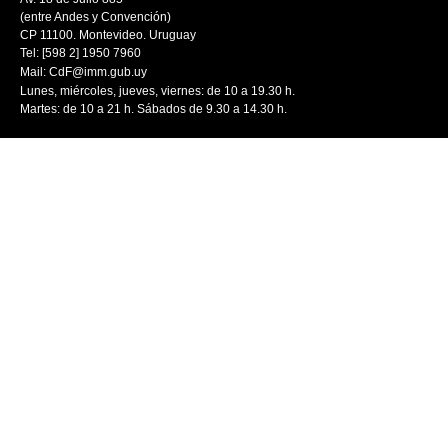
(entre Andes y Convención)
CP 11100. Montevideo. Uruguay
Tel: [598 2] 1950 7960
Mail:
CdF@imm.gub.uy
Lunes, miércoles, jueves, viernes: de 10 a 19.30 h.
Martes: de 10 a 21 h. Sábados de 9.30 a 14.30 h.