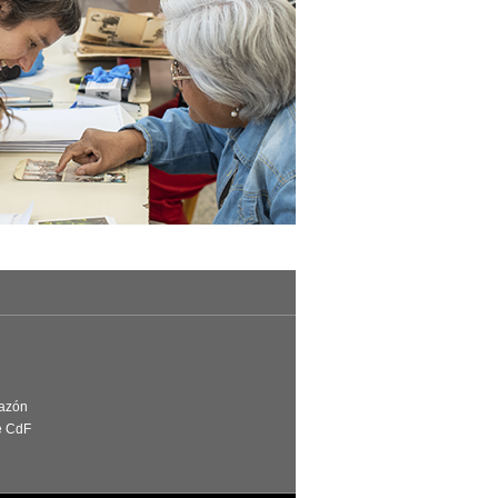
Razón
e CdF