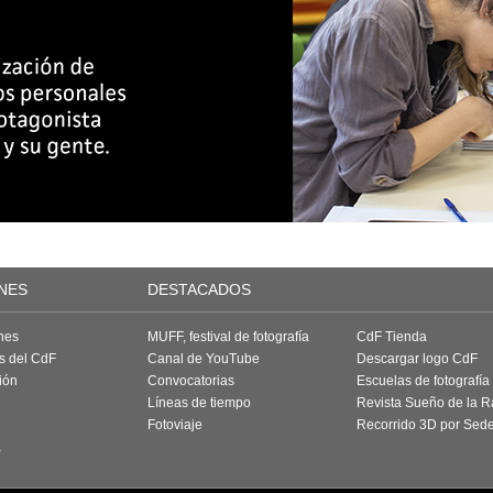
NES
DESTACADOS
nes
MUFF, festival de fotografía
CdF Tienda
as del CdF
Canal de YouTube
Descargar logo CdF
ión
Convocatorias
Escuelas de fotografía
Líneas de tiempo
Revista Sueño de la 
Fotoviaje
Recorrido 3D por Sed
a