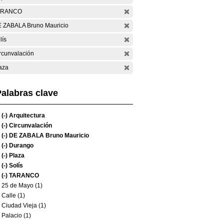
ARANCO
 ZABALA Bruno Mauricio
lís
rcunvalación
aza
alabras clave
(-)
Arquitectura
(-)
Circunvalación
(-)
DE ZABALA Bruno Mauricio
(-)
Durango
(-)
Plaza
(-)
Solís
(-)
TARANCO
25 de Mayo (1)
Calle (1)
Ciudad Vieja (1)
Palacio (1)