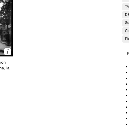
T
DE
So
Ci
Pl
P
ción
ha, la