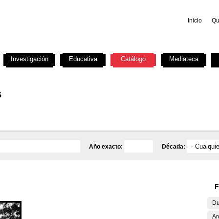
Inicio
Qu
Investigación
Educativa
Catálogo
Mediateca
s
Año exacto:
Década:
F
Du
Ar