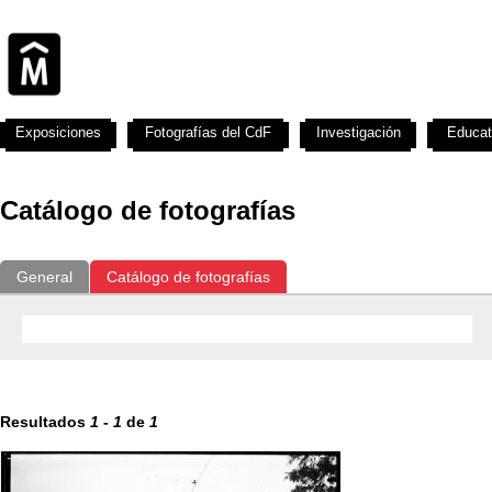
Exposiciones
Fotografías del CdF
Investigación
Educat
Catálogo de fotografías
General
Catálogo de fotografías
Resultados
1
-
1
de
1