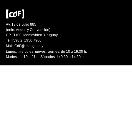
Av. 18 de Julio 885
(entre Andes y Convención)
CP 11100. Montevideo. Uruguay
Tel: [598 2] 1950 7960
Mail:
CdF@imm.gub.uy
Lunes, miércoles, jueves, viernes: de 10 a 19.30 h.
Martes: de 10 a 21 h. Sábados de 9.30 a 14.30 h.