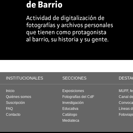
INSTITUCIONALES
SECCIONES
DESTA
Inicio
Exposiciones
MUFF, fes
Quiénes somos
Fotografías del CdF
Canal d
Suscripción
Investigación
Convoca
FAQ
Educativa
Líneas d
Contacto
Catálogo
Fotoviaj
Mediateca