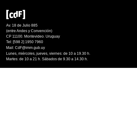
Av. 18 de Julio 885
(entre Andes y Convención)
CP 11100. Montevideo. Uruguay
Tel: [598 2] 1950 7960
Mail:
CdF@imm.gub.uy
Lunes, miércoles, jueves, viernes: de 10 a 19.30 h.
Martes: de 10 a 21 h. Sábados de 9.30 a 14.30 h.