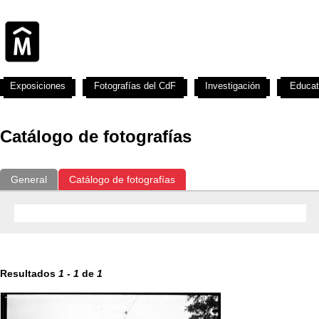
Exposiciones
Fotografías del CdF
Investigación
Educat
Catálogo de fotografías
General
Catálogo de fotografías
Resultados
1
-
1
de
1