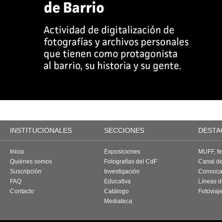
INSTITUCIONALES
SECCIONES
DESTA
Inicio
Exposiciones
MUFF, fes
Quiénes somos
Fotografías del CdF
Canal d
Suscripción
Investigación
Convoca
FAQ
Educativa
Líneas d
Contacto
Catálogo
Fotoviaj
Mediateca