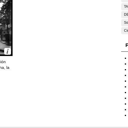
T
DE
So
Ci
P
ción
ha, la