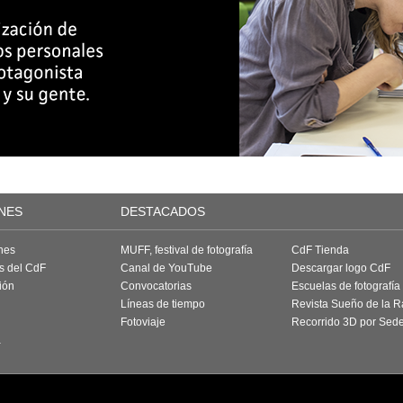
NES
DESTACADOS
nes
MUFF, festival de fotografía
CdF Tienda
as del CdF
Canal de YouTube
Descargar logo CdF
ión
Convocatorias
Escuelas de fotografía
Líneas de tiempo
Revista Sueño de la 
Fotoviaje
Recorrido 3D por Sed
a