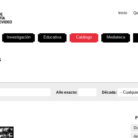
Inicio
Qu
Investigación
Educativa
Catálogo
Mediateca
s
Año exacto:
Década:
F
Du
Ar