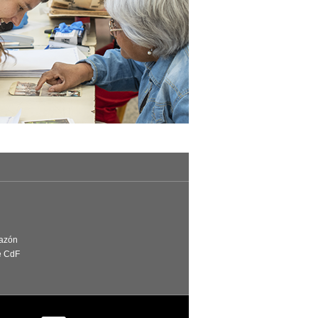
Razón
e CdF