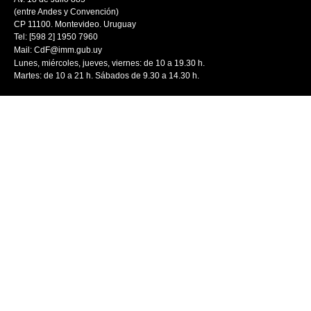
(entre Andes y Convención)
CP 11100. Montevideo. Uruguay
Tel: [598 2] 1950 7960
Mail:
CdF@imm.gub.uy
Lunes, miércoles, jueves, viernes: de 10 a 19.30 h.
Martes: de 10 a 21 h. Sábados de 9.30 a 14.30 h.