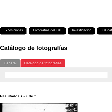
Exposiciones
Fotografías del CdF
Investigación
Educat
Catálogo de fotografías
General
Catálogo de fotografías
Resultados
1
-
1
de
1