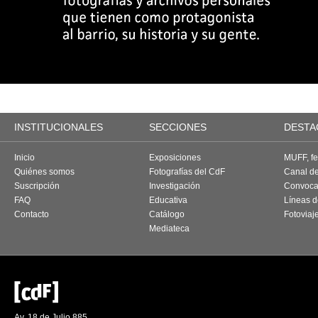
INSTITUCIONALES
SECCIONES
DESTA
Inicio
Exposiciones
MUFF, fes
Quiénes somos
Fotografías del CdF
Canal d
Suscripción
Investigación
Convoca
FAQ
Educativa
Líneas d
Contacto
Catálogo
Fotoviaj
Mediateca
Av. 18 de Julio 885