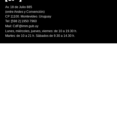
Av. 18 de Julio 885
(entre Andes y Convención)
CP 11100. Montevideo. Uruguay
Tel: [598 2] 1950 7960
Mail:
CdF@imm.gub.uy
Lunes, miércoles, jueves, viernes: de 10 a 19.30 h.
Martes: de 10 a 21 h. Sábados de 9.30 a 14.30 h.