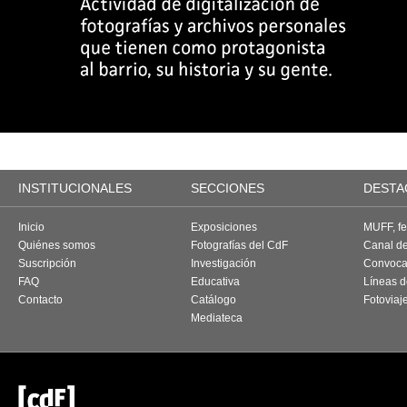
INSTITUCIONALES
SECCIONES
DESTA
Inicio
Exposiciones
MUFF, fes
Quiénes somos
Fotografías del CdF
Canal d
Suscripción
Investigación
Convoca
FAQ
Educativa
Líneas d
Contacto
Catálogo
Fotoviaj
Mediateca