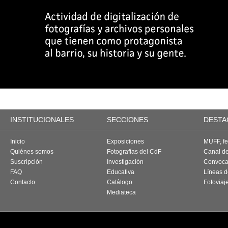
INSTITUCIONALES
SECCIONES
DESTA
Inicio
Exposiciones
MUFF, fes
Quiénes somos
Fotografías del CdF
Canal d
Suscripción
Investigación
Convoca
FAQ
Educativa
Líneas d
Contacto
Catálogo
Fotoviaj
Mediateca