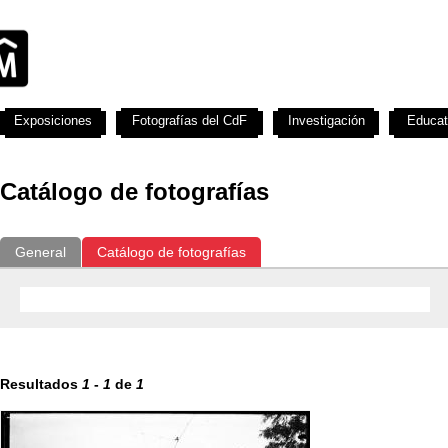
Exposiciones
Fotografías del CdF
Investigación
Educat
Catálogo de fotografías
General
Catálogo de fotografías
Resultados
1
-
1
de
1