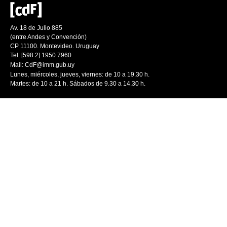
Av. 18 de Julio 885
(entre Andes y Convención)
CP 11100. Montevideo. Uruguay
Tel: [598 2] 1950 7960
Mail:
CdF@imm.gub.uy
Lunes, miércoles, jueves, viernes: de 10 a 19.30 h.
Martes: de 10 a 21 h. Sábados de 9.30 a 14.30 h.