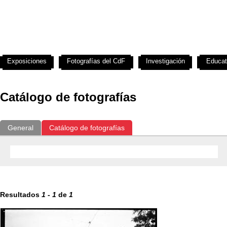
Exposiciones
Fotografías del CdF
Investigación
Educat
Catálogo de fotografías
General
Catálogo de fotografías
Resultados
1
-
1
de
1