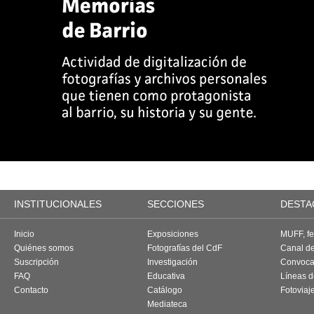
INSTITUCIONALES
SECCIONES
DESTA
Inicio
Exposiciones
MUFF, fes
Quiénes somos
Fotografías del CdF
Canal d
Suscripción
Investigación
Convoca
FAQ
Educativa
Líneas d
Contacto
Catálogo
Fotoviaj
Mediateca