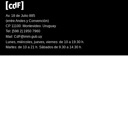
Av. 18 de Julio 885
(entre Andes y Convención)
CP 11100. Montevideo. Uruguay
Tel: [598 2] 1950 7960
Mail:
CdF@imm.gub.uy
Lunes, miércoles, jueves, viernes: de 10 a 19.30 h.
Martes: de 10 a 21 h. Sábados de 9.30 a 14.30 h.