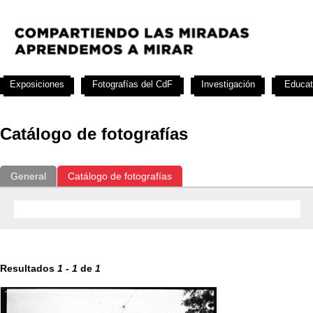
Exposiciones
Fotografías del CdF
Investigación
Educat
Catálogo de fotografías
General
Catálogo de fotografías
Resultados
1
-
1
de
1