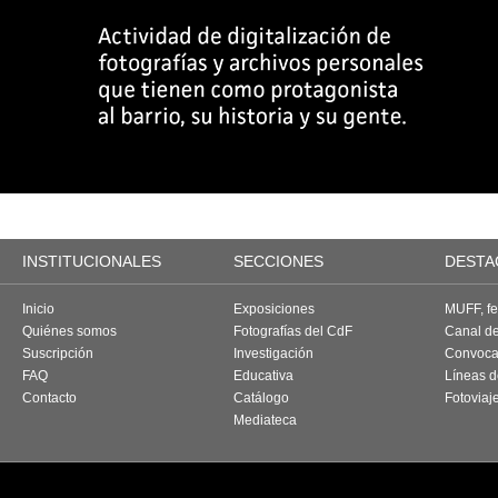
INSTITUCIONALES
SECCIONES
DESTA
Inicio
Exposiciones
MUFF, fes
Quiénes somos
Fotografías del CdF
Canal d
Suscripción
Investigación
Convoca
FAQ
Educativa
Líneas d
Contacto
Catálogo
Fotoviaj
Mediateca