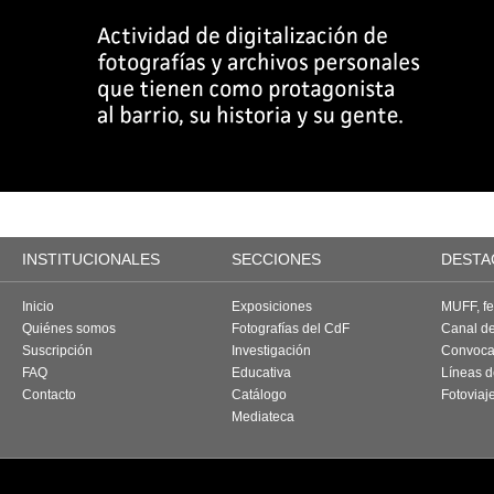
INSTITUCIONALES
SECCIONES
DESTA
Inicio
Exposiciones
MUFF, fes
Quiénes somos
Fotografías del CdF
Canal d
Suscripción
Investigación
Convoca
FAQ
Educativa
Líneas d
Contacto
Catálogo
Fotoviaj
Mediateca