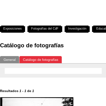
Exposiciones
Fotografías del CdF
Investigación
Educat
Catálogo de fotografías
General
Catálogo de fotografías
Resultados
1
-
1
de
1