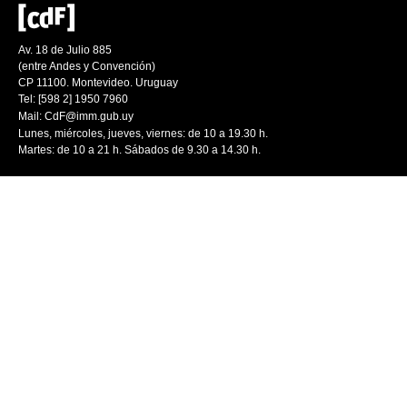
Av. 18 de Julio 885
(entre Andes y Convención)
CP 11100. Montevideo. Uruguay
Tel: [598 2] 1950 7960
Mail:
CdF@imm.gub.uy
Lunes, miércoles, jueves, viernes: de 10 a 19.30 h.
Martes: de 10 a 21 h. Sábados de 9.30 a 14.30 h.