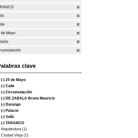
ARANCO
lís
lle
 de Mayo
lacio
rcunvalación
alabras clave
(-)
25 de Mayo
(-)
Calle
(-)
Circunvalación
(-)
DE ZABALA Bruno Mauricio
(-)
Durango
(-)
Palacio
(-)
Solís
(-)
TARANCO
Arquitectura (1)
Ciudad Vieja (1)