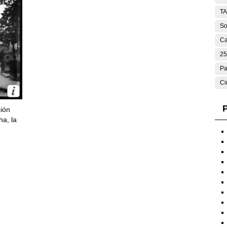
T
So
Ca
25
Pa
Ci
P
ción
ha, la