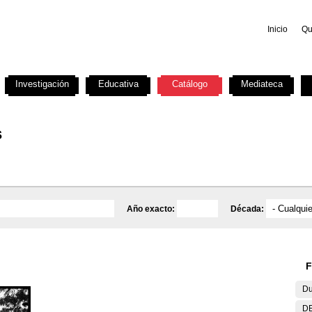
Inicio
Qu
Investigación
Educativa
Catálogo
Mediateca
s
Año exacto:
Década:
F
Du
DE