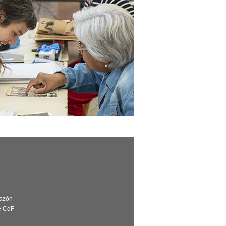
Razón
e CdF