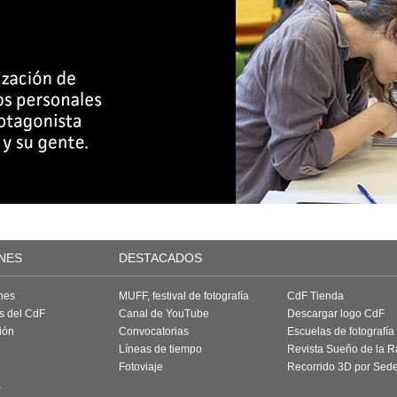
NES
DESTACADOS
nes
MUFF, festival de fotografía
CdF Tienda
as del CdF
Canal de YouTube
Descargar logo CdF
ión
Convocatorias
Escuelas de fotografía
Líneas de tiempo
Revista Sueño de la 
Fotoviaje
Recorrido 3D por Sed
a