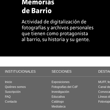
INSTITUCIONALES
SECCIONES
DESTA
Inicio
Exposiciones
MUFF, fes
Quiénes somos
Fotografías del CdF
Canal d
Suscripción
Investigación
Convoca
FAQ
Educativa
Líneas d
Contacto
Catálogo
Fotoviaj
Mediateca