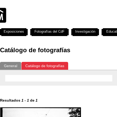
Exposiciones
Fotografías del CdF
Investigación
Educat
Catálogo de fotografías
General
Catálogo de fotografías
Resultados
1
-
1
de
1