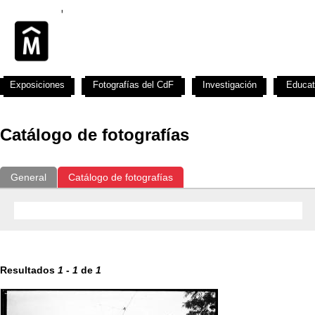
Exposiciones
Fotografías del CdF
Investigación
Educat
Catálogo de fotografías
General
Catálogo de fotografías
Resultados
1
-
1
de
1