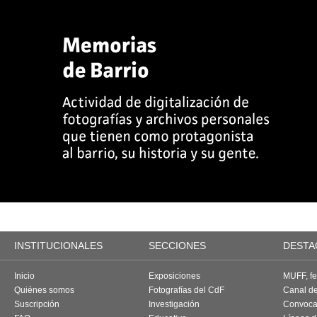
INSTITUCIONALES
SECCIONES
DESTA
Inicio
Exposiciones
MUFF, fes
Quiénes somos
Fotografías del CdF
Canal d
Suscripción
Investigación
Convoca