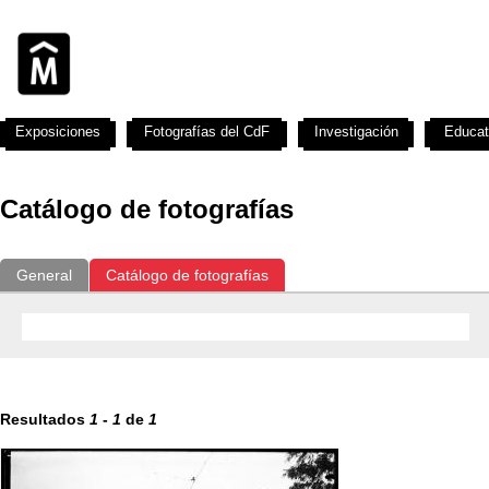
Exposiciones
Fotografías del CdF
Investigación
Educat
Catálogo de fotografías
General
Catálogo de fotografías
Resultados
1
-
1
de
1