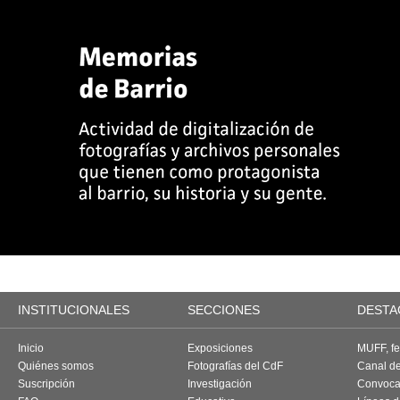
INSTITUCIONALES
SECCIONES
DESTA
Inicio
Exposiciones
MUFF, fes
Quiénes somos
Fotografías del CdF
Canal d
Suscripción
Investigación
Convoca