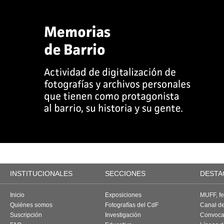
INSTITUCIONALES
SECCIONES
DESTA
Inicio
Exposiciones
MUFF, fes
Quiénes somos
Fotografías del CdF
Canal d
Suscripción
Investigación
Convoca