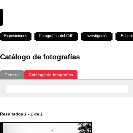
Exposiciones
Fotografías del CdF
Investigación
Educat
Catálogo de fotografías
General
Catálogo de fotografías
Resultados
1
-
1
de
1