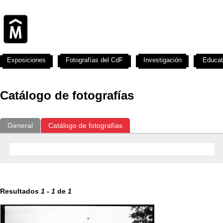
Exposiciones
Fotografías del CdF
Investigación
Educat
Catálogo de fotografías
General
Catálogo de fotografías
Resultados
1
-
1
de
1