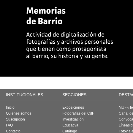
INSTITUCIONALES
SECCIONES
DESTA
Inicio
Exposiciones
MUFF, fes
Quiénes somos
Fotografías del CdF
Canal d
Suscripción
Investigación
Convoca
FAQ
Educativa
Líneas d
Contacto
Catálogo
Fotoviaj