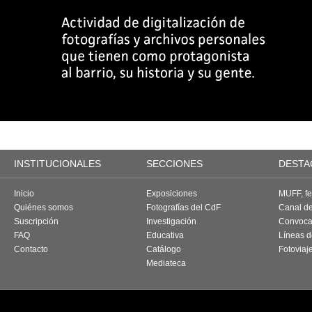
INSTITUCIONALES
SECCIONES
DESTA
Inicio
Exposiciones
MUFF, fes
Quiénes somos
Fotografías del CdF
Canal d
Suscripción
Investigación
Convoca
FAQ
Educativa
Líneas d
Contacto
Catálogo
Fotoviaj
Mediateca