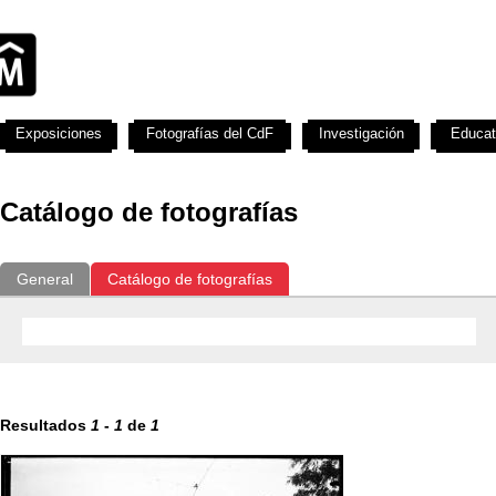
Exposiciones
Fotografías del CdF
Investigación
Educat
Catálogo de fotografías
General
Catálogo de fotografías
Resultados
1
-
1
de
1