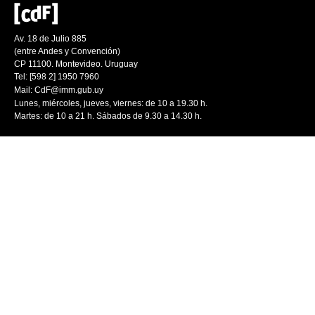
Av. 18 de Julio 885
(entre Andes y Convención)
CP 11100. Montevideo. Uruguay
Tel: [598 2] 1950 7960
Mail:
CdF@imm.gub.uy
Lunes, miércoles, jueves, viernes: de 10 a 19.30 h.
Martes: de 10 a 21 h. Sábados de 9.30 a 14.30 h.