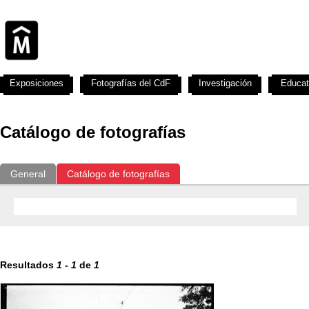
Exposiciones
Fotografías del CdF
Investigación
Educat
Catálogo de fotografías
General
Catálogo de fotografías
Resultados
1
-
1
de
1