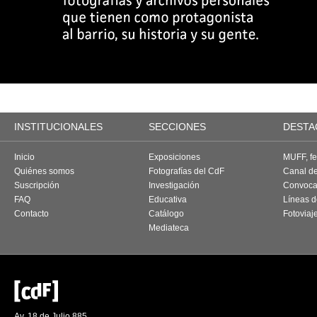
INSTITUCIONALES
SECCIONES
DESTA
Inicio
Exposiciones
MUFF, fes
Quiénes somos
Fotografías del CdF
Canal d
Suscripción
Investigación
Convoca
FAQ
Educativa
Líneas d
Contacto
Catálogo
Fotoviaj
Mediateca
Av. 18 de Julio 885