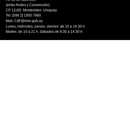
(entre Andes y Convención)
CP 11100. Montevideo. Uruguay
Tel: [598 2] 1950 7960
Mail:
CdF@imm.gub.uy
Lunes, miércoles, jueves, viernes: de 10 a 19.30 h.
Martes: de 10 a 21 h. Sábados de 9.30 a 14.30 h.