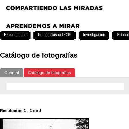
Exposiciones
Fotografías del CdF
Investigación
Educat
Catálogo de fotografías
General
Catálogo de fotografías
Resultados
1
-
1
de
1