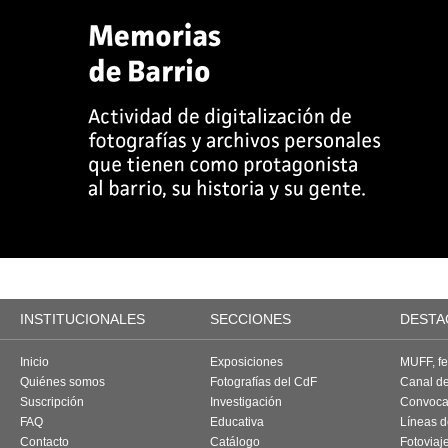
INSTITUCIONALES
SECCIONES
DESTA
Inicio
Exposiciones
MUFF, fes
Quiénes somos
Fotografías del CdF
Canal d
Suscripción
Investigación
Convoca
FAQ
Educativa
Líneas d
Contacto
Catálogo
Fotoviaj