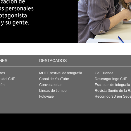
NES
DESTACADOS
nes
MUFF, festival de fotografía
CdF Tienda
as del CdF
Canal de YouTube
Descargar logo CdF
ión
Convocatorias
Escuelas de fotografía
Líneas de tiempo
Revista Sueño de la 
Fotoviaje
Recorrido 3D por Sed
a