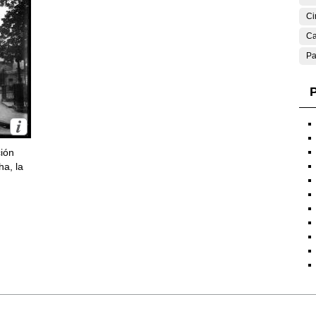
Ci
Ca
Pa
P
ción
ha, la