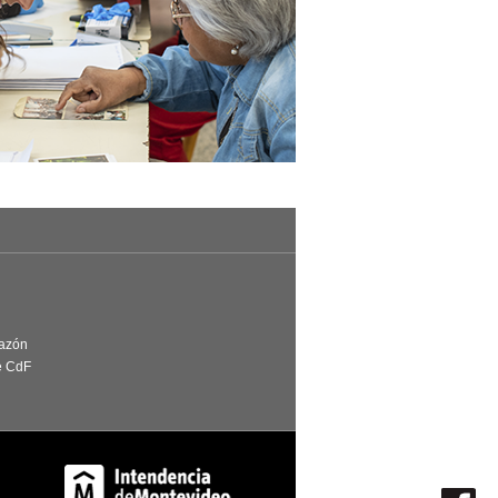
Razón
e CdF