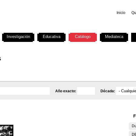
Inicio
Qu
Investigación
Educativa
Catálogo
Mediateca
s
Año exacto:
Década:
F
Du
DE