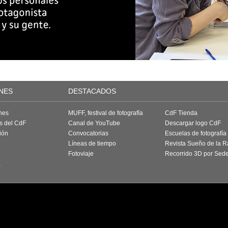
NES
DESTACADOS
nes
MUFF, festival de fotografía
CdF Tienda
as del CdF
Canal de YouTube
Descargar logo CdF
ión
Convocatorias
Escuelas de fotografía
Líneas de tiempo
Revista Sueño de la 
Fotoviaje
Recorrido 3D por Sed
a