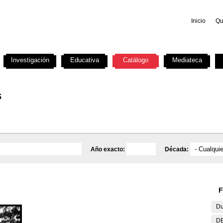
Inicio
Qu
Investigación
Educativa
Catálogo
Mediateca
s
Año exacto:
Década:
F
Du
DE