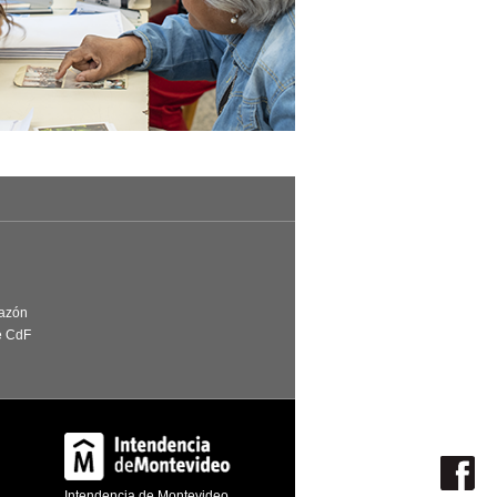
Razón
e CdF
Intendencia de Montevideo