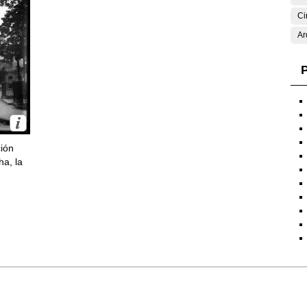
Ci
Ar
P
ción
ha, la