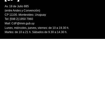
Av. 18 de Julio 885
(entre Andes y Convención)
CP 11100. Montevideo. Uruguay
Tel: [598 2] 1950 7960
Mail:
CdF@imm.gub.uy
Lunes, miércoles, jueves, viernes: de 10 a 19.30 h.
Martes: de 10 a 21 h. Sábados de 9.30 a 14.30 h.