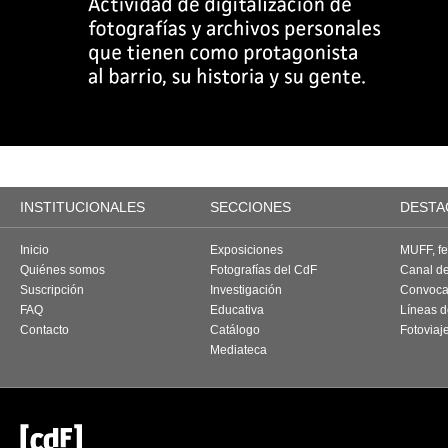
INSTITUCIONALES
SECCIONES
DESTA
Inicio
Exposiciones
MUFF, fes
Quiénes somos
Fotografías del CdF
Canal d
Suscripción
Investigación
Convoca
FAQ
Educativa
Líneas d
Contacto
Catálogo
Fotoviaj
Mediateca