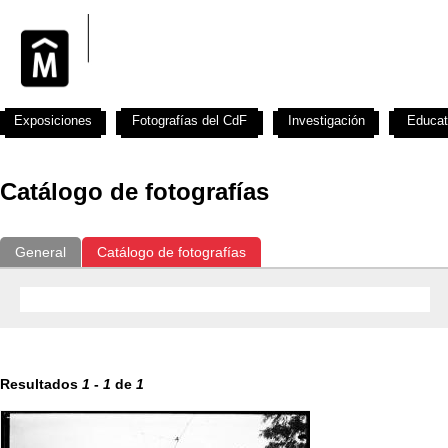
Exposiciones
Fotografías del CdF
Investigación
Educat
Catálogo de fotografías
General
Catálogo de fotografías
Resultados
1
-
1
de
1