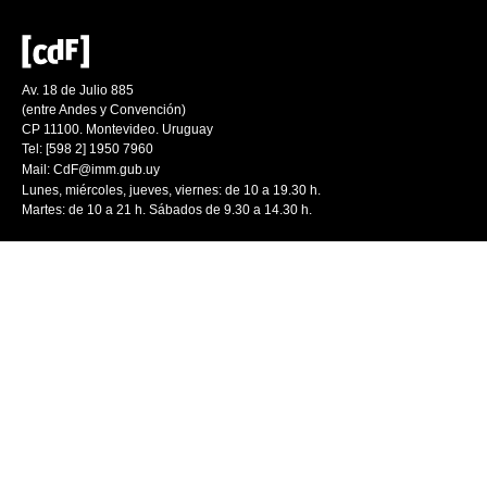
Av. 18 de Julio 885
(entre Andes y Convención)
CP 11100. Montevideo. Uruguay
Tel: [598 2] 1950 7960
Mail:
CdF@imm.gub.uy
Lunes, miércoles, jueves, viernes: de 10 a 19.30 h.
Martes: de 10 a 21 h. Sábados de 9.30 a 14.30 h.