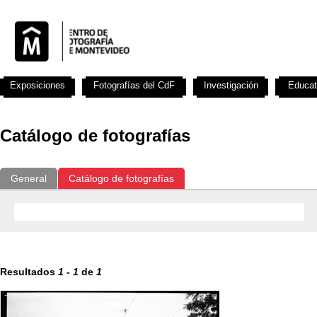
Exposiciones
Fotografías del CdF
Investigación
Educat
Catálogo de fotografías
General
Catálogo de fotografías
Resultados
1
-
1
de
1