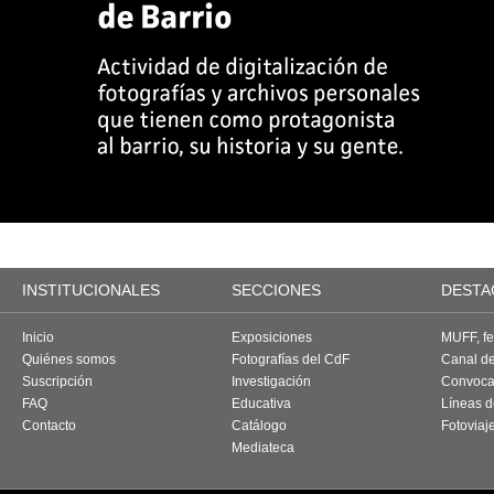
INSTITUCIONALES
SECCIONES
DESTA
Inicio
Exposiciones
MUFF, fes
Quiénes somos
Fotografías del CdF
Canal d
Suscripción
Investigación
Convoca
FAQ
Educativa
Líneas d
Contacto
Catálogo
Fotoviaj
Mediateca