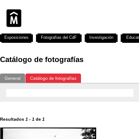
Exposiciones
Fotografías del CdF
Investigación
Educat
Catálogo de fotografías
General
Catálogo de fotografías
Resultados
1
-
1
de
1