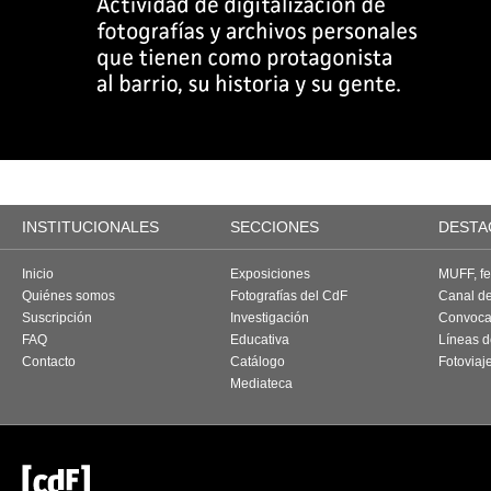
INSTITUCIONALES
SECCIONES
DESTA
Inicio
Exposiciones
MUFF, fes
Quiénes somos
Fotografías del CdF
Canal d
Suscripción
Investigación
Convoca
FAQ
Educativa
Líneas d
Contacto
Catálogo
Fotoviaj
Mediateca