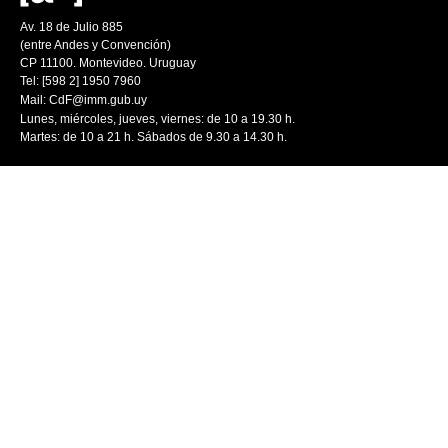
Av. 18 de Julio 885
(entre Andes y Convención)
CP 11100. Montevideo. Uruguay
Tel: [598 2] 1950 7960
Mail:
CdF@imm.gub.uy
Lunes, miércoles, jueves, viernes: de 10 a 19.30 h.
Martes: de 10 a 21 h. Sábados de 9.30 a 14.30 h.