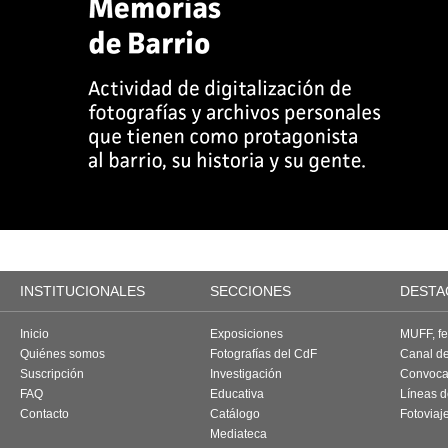
INSTITUCIONALES
SECCIONES
DESTA
Inicio
Exposiciones
MUFF, fes
Quiénes somos
Fotografías del CdF
Canal d
Suscripción
Investigación
Convoca
FAQ
Educativa
Líneas d
Contacto
Catálogo
Fotoviaj
Mediateca