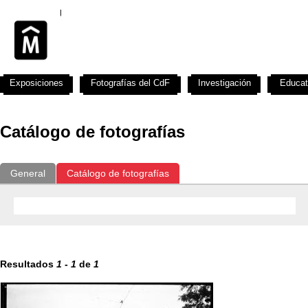
Exposiciones
Fotografías del CdF
Investigación
Educat
Catálogo de fotografías
General
Catálogo de fotografías
Resultados
1
-
1
de
1