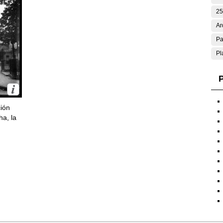
25
Ar
Pa
Pl
P
ción
ha, la