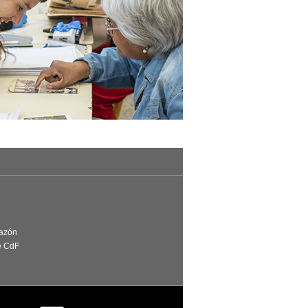
Razón
e CdF