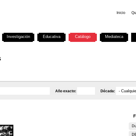
Inicio
Qu
Investigación
Educativa
Catálogo
Mediateca
s
Año exacto:
Década:
F
Du
DE