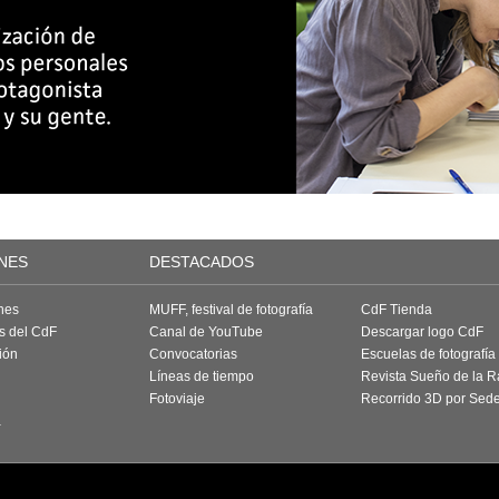
NES
DESTACADOS
nes
MUFF, festival de fotografía
CdF Tienda
as del CdF
Canal de YouTube
Descargar logo CdF
ión
Convocatorias
Escuelas de fotografía
Líneas de tiempo
Revista Sueño de la 
Fotoviaje
Recorrido 3D por Sed
a