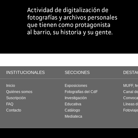
INSTITUCIONALES
SECCIONES
DESTA
Inicio
Exposiciones
MUFF, fes
Quiénes somos
Fotografías del CdF
Canal d
Suscripción
Investigación
Convoca
FAQ
Educativa
Líneas d
Contacto
Catálogo
Fotoviaj
Mediateca