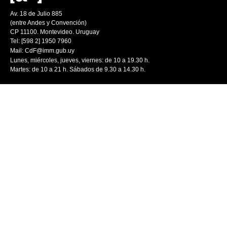
Av. 18 de Julio 885
(entre Andes y Convención)
CP 11100. Montevideo. Uruguay
Tel: [598 2] 1950 7960
Mail:
CdF@imm.gub.uy
Lunes, miércoles, jueves, viernes: de 10 a 19.30 h.
Martes: de 10 a 21 h. Sábados de 9.30 a 14.30 h.