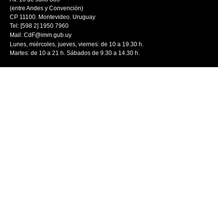
(entre Andes y Convención)
CP 11100. Montevideo. Uruguay
Tel: [598 2] 1950 7960
Mail:
CdF@imm.gub.uy
Lunes, miércoles, jueves, viernes: de 10 a 19.30 h.
Martes: de 10 a 21 h. Sábados de 9.30 a 14.30 h.