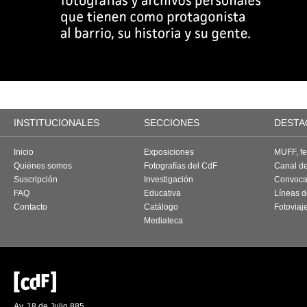
INSTITUCIONALES
SECCIONES
DESTA
Inicio
Exposiciones
MUFF, fes
Quiénes somos
Fotografías del CdF
Canal d
Suscripción
Investigación
Convoca
FAQ
Educativa
Líneas d
Contacto
Catálogo
Fotoviaj
Mediateca
Av. 18 de Julio 885