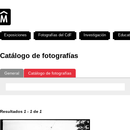
Exposiciones
Fotografías del CdF
Investigación
Educat
Catálogo de fotografías
General
Catálogo de fotografías
Resultados
1
-
1
de
1