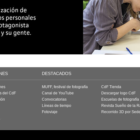
NES
DESTACADOS
nes
MUFF, festival de fotografía
CdF Tienda
as del CdF
Canal de YouTube
Descargar logo CdF
ión
Convocatorias
Escuelas de fotografía
Líneas de tiempo
Revista Sueño de la 
Fotoviaje
Recorrido 3D por Sed
a