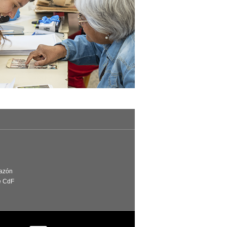
Razón
e CdF