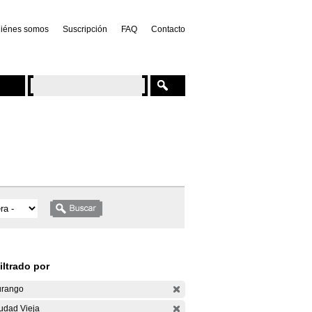
iénes somos
Suscripción
FAQ
Contacto
iltrado por
rango
udad Vieja