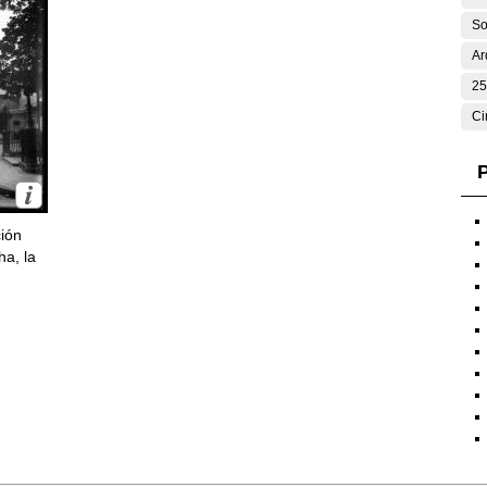
So
Ar
25
Ci
P
ción
ha, la