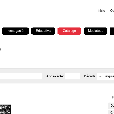
Inicio
Qu
Investigación
Educativa
Catálogo
Mediateca
s
Año exacto:
Década:
F
Du
Ci