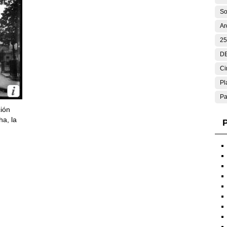
So
Ar
25
DE
Ci
Pl
Pa
ción
ha, la
P