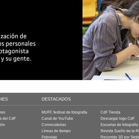
NES
DESTACADOS
nes
MUFF, festival de fotografía
CdF Tienda
as del CdF
Canal de YouTube
Descargar logo CdF
ión
Convocatorias
Escuelas de fotografía
Líneas de tiempo
Revista Sueño de la 
Fotoviaje
Recorrido 3D por Sed