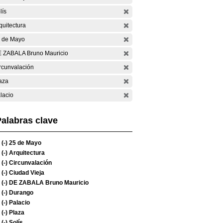
lís
quitectura
 de Mayo
 ZABALA Bruno Mauricio
rcunvalación
aza
lacio
alabras clave
(-)
25 de Mayo
(-)
Arquitectura
(-)
Circunvalación
(-)
Ciudad Vieja
(-)
DE ZABALA Bruno Mauricio
(-)
Durango
(-)
Palacio
(-)
Plaza
(-)
Solís