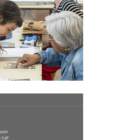
Razón
e CdF