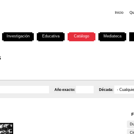
Inicio
Qu
Investigación
Educativa
Catálogo
Mediateca
s
Año exacto:
Década:
F
Du
Ci