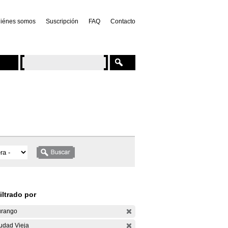
iénes somos
Suscripción
FAQ
Contacto
iltrado por
rango
udad Vieja