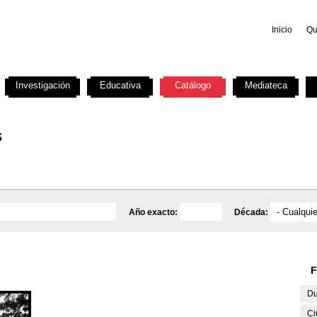
Inicio
Qu
Investigación
Educativa
Catálogo
Mediateca
s
Año exacto:
Década:
F
Du
Ci