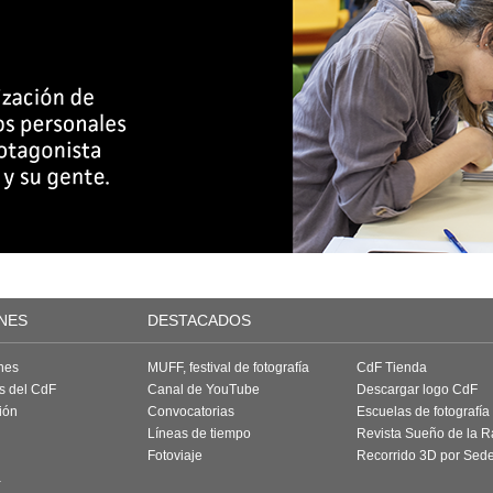
NES
DESTACADOS
nes
MUFF, festival de fotografía
CdF Tienda
as del CdF
Canal de YouTube
Descargar logo CdF
ión
Convocatorias
Escuelas de fotografía
Líneas de tiempo
Revista Sueño de la 
Fotoviaje
Recorrido 3D por Sed
a