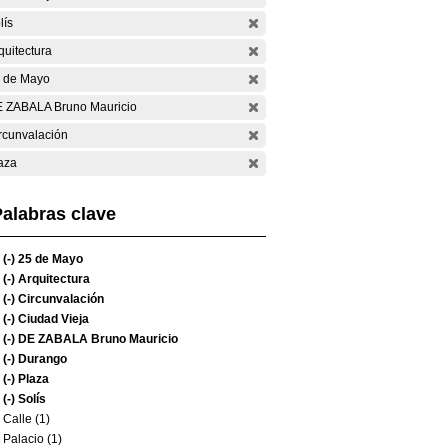
lís
quitectura
 de Mayo
 ZABALA Bruno Mauricio
rcunvalación
aza
alabras clave
(-)
25 de Mayo
(-)
Arquitectura
(-)
Circunvalación
(-)
Ciudad Vieja
(-)
DE ZABALA Bruno Mauricio
(-)
Durango
(-)
Plaza
(-)
Solís
Calle (1)
Palacio (1)