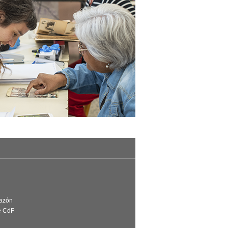
Razón
e CdF