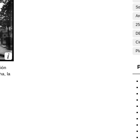
So
Ar
25
DE
Ci
Pl
P
ción
ha, la