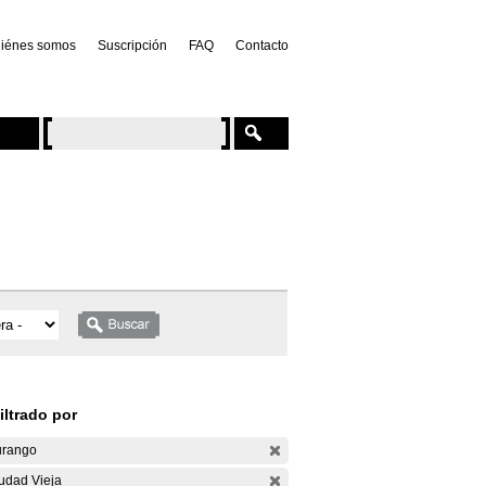
iénes somos
Suscripción
FAQ
Contacto
iltrado por
rango
udad Vieja