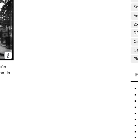
So
Ar
25
DE
Ci
Ca
Pl
ción
ha, la
P