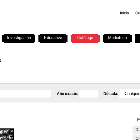
Inicio
Qu
Investigación
Educativa
Catálogo
Mediateca
s
Año exacto:
Década:
F
Du
Ci