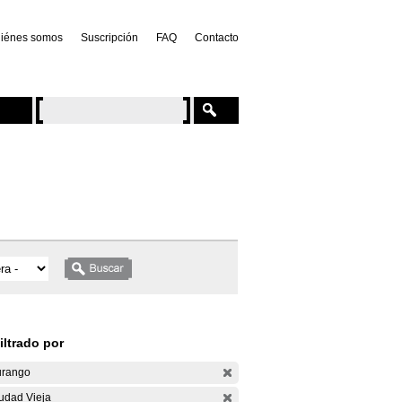
iénes somos
Suscripción
FAQ
Contacto
iltrado por
rango
udad Vieja