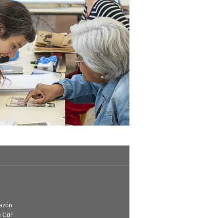
Razón
e CdF