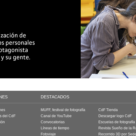
NES
DESTACADOS
nes
MUFF, festival de fotografía
CdF Tienda
as del CdF
Canal de YouTube
Descargar logo CdF
ión
Convocatorias
Escuelas de fotografía
Líneas de tiempo
Revista Sueño de la 
Fotoviaje
Recorrido 3D por Sed