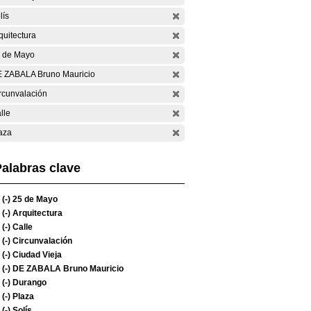
lís
quitectura
 de Mayo
 ZABALA Bruno Mauricio
rcunvalación
lle
aza
alabras clave
(-)
25 de Mayo
(-)
Arquitectura
(-)
Calle
(-)
Circunvalación
(-)
Ciudad Vieja
(-)
DE ZABALA Bruno Mauricio
(-)
Durango
(-)
Plaza
(-)
Solís